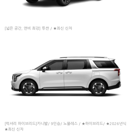
[넓은 공간, 연비 최강] 투싼 / ★최신 신차
[럭셔리 하이브리드]카니발/ 9인승/ 노블레스 / ★하이브리드/ ★2026년식
★최신 신차