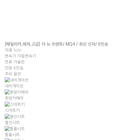
[페밀리카,레져,고급] 더 뉴 쏘렌토/ MQ4 / 최신 신차/ 6인승
차종
SUV
변속기
자동변속기
연료
가솔린
인원
6인승
주요 옵션
내비게이션
후방카메라
스마트키
열선시트
통풍시트