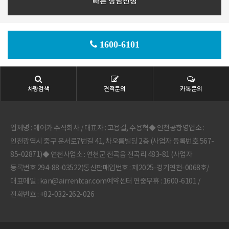
1600-6101
차량검색
견적문의
카톡문의
업체명 : 에어카 주식회사 / 대표자 : 고용길, 주용혁◆ 인천공항영업소 :
인천광역시 중구 운서로7번길 41, 차오름빌딩 2층 (사업자 등록번호 567-
85-02871)◆ 연천사업소 : 연천군 전곡읍 전곡리 483-81 (사업자
등록번호 294-88-03522)통신판매업번호 : 제2025-경기연천-0068호/
대표메일 : kan@airrentcar.com예약센터 연중무휴 : 1600-6101 /
전화번호 : +82-032-262-026